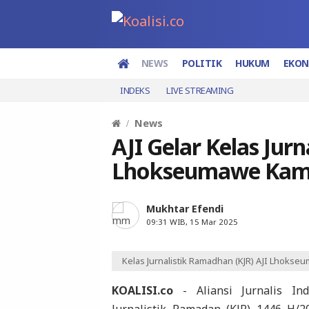
NEWS
POLITIK
HUKUM
EKO
INDEKS
LIVE STREAMING
News
AJI Gelar Kelas Jur
Lhokseumawe Kam
Mukhtar Efendi
09:31 WIB, 15 Mar 2025
Kelas Jurnalistik Ramadhan (KJR) AJI Lhokse
KOALISI.co
- Aliansi Jurnalis In
Jurnalistik Ramadan (KJR) 1446 H/