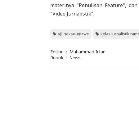
materinya "Penulisan Feature", da
"Video Jurnalistik".
aji lhokseumawe
kelas jurnalistik ra
Editor
:
Muhammad Irfan
Rubrik
:
News