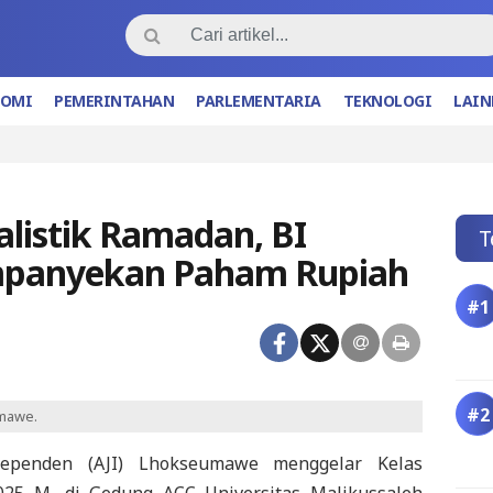
NOMI
PEMERINTAHAN
PARLEMENTARIA
TEKNOLOGI
LAIN
nalistik Ramadan, BI
T
panyekan Paham Rupiah
umawe.
dependen (AJI) Lhokseumawe menggelar Kelas
2025 M, di Gedung ACC Universitas Malikussaleh