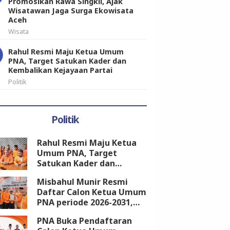
Promosikan Rawa Singkil, Ajak
Wisatawan Jaga Surga Ekowisata
Aceh
Wisata
Rahul Resmi Maju Ketua Umum
PNA, Target Satukan Kader dan
Kembalikan Kejayaan Partai
Politik
Politik
Rahul Resmi Maju Ketua
Umum PNA, Target
Satukan Kader dan
Kembalikan Kejayaan
Misbahul Munir Resmi
Partai
Daftar Calon Ketua Umum
PNA periode 2026-2031,
Kantongi Dukungan 18
PNA Buka Pendaftaran
DPW