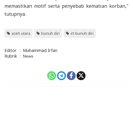
memastikan motif serta penyebab kematian korban,"
tutupnya.
aceh utara
bunuh diri
irt bunuh diri
Editor
:
Muhammad Irfan
Rubrik
:
News