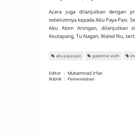
Acara juga dilanjutkan dengan p
sebelumnya kepada Abu Paya Pasi. Se
Abu Abon Arongan, dilanjutkan o
Keutapang, Tu Nagan, Waled Nu, serta
abu paya pasi
gubernur aceh
im
Editor
:
Muhammad Irfan
Rubrik
:
Pemerintahan