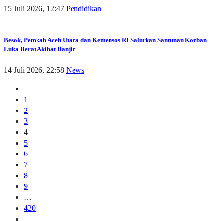
15 Juli 2026, 12:47
Pendidikan
Besok, Pemkab Aceh Utara dan Kemensos RI Salurkan Santunan Korban
Luka Berat Akibat Banjir
14 Juli 2026, 22:58
News
1
2
3
4
5
6
7
8
9
…
420