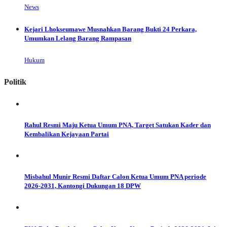
News
Kejari Lhokseumawe Musnahkan Barang Bukti 24 Perkara,
Umumkan Lelang Barang Rampasan
Hukum
Politik
Rahul Resmi Maju Ketua Umum PNA, Target Satukan Kader dan
Kembalikan Kejayaan Partai
Misbahul Munir Resmi Daftar Calon Ketua Umum PNA periode
2026-2031, Kantongi Dukungan 18 DPW