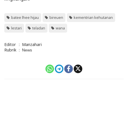
batee lhee hijau
bireuen
kementrian kehutanan
lestari
teladan
wana
Editor
:
Manzahari
Rubrik
:
News