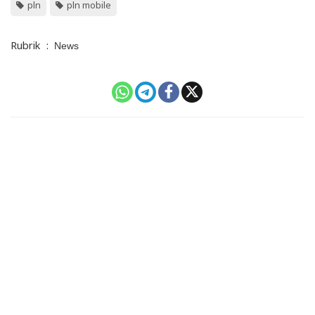
pln
pln mobile
Rubrik
:
News