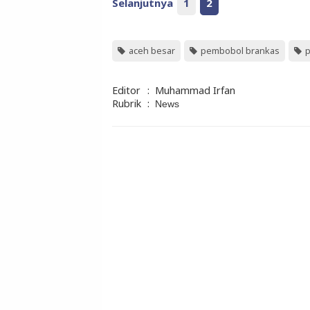
Selanjutnya
1
2
aceh besar
pembobol brankas
p
Editor
:
Muhammad Irfan
Rubrik
:
News