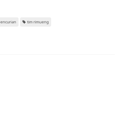
encurian
tim rimueng