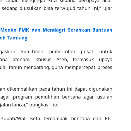
us cepat, mengingat kita sedang berupaya agar
sedang diusulkan bisa terwujud tahun ini,” ujar
Menko PMK dan Mendagri Serahkan Bantuan
ceh Tamiang
gaskan komitmen pemerintah pusat untuk
dana otonomi khusus Aceh, termasuk upaya
lai tahun mendatang, guna mempercepat proses
ah dikembalikan pada tahun ini dapat digunakan
bagai program pemulihan bencana agar usulan
alan lancar," pungkas Tito.
 Bupati/Wali Kota terdampak bencana dan PIC