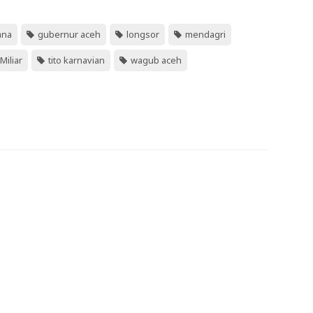
ana
gubernur aceh
longsor
mendagri
Miliar
tito karnavian
wagub aceh