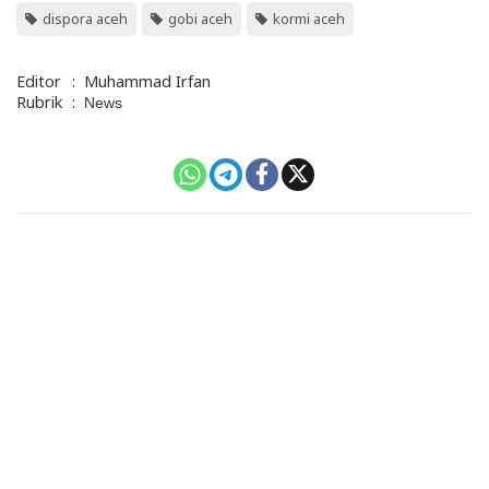
dispora aceh
gobi aceh
kormi aceh
Editor
:
Muhammad Irfan
Rubrik
:
News