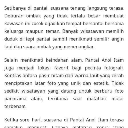
Setibanya di pantai, suasana tenang langsung terasa.
Deburan ombak yang tidak terlalu besar membuat
kawasan ini cocok dijadikan tempat bersantai bersama
keluarga maupun teman. Banyak wisatawan memilih
duduk di tepi pantai sambil menikmati semilir angin
laut dan suara ombak yang menenangkan.
Selain menikmati keindahan alam, Pantai Anoi Itam
juga menjadi lokasi favorit bagi pecinta fotografi.
Kontras antara pasir hitam dan warna laut yang cerah
menciptakan latar foto yang unik dan estetik. Tidak
sedikit wisatawan yang datang untuk berburu foto
panorama alam, terutama saat matahari mulai
terbenam.
Ketika sore hari, suasana di Pantai Anoi Itam terasa
semakin memikat. Cahaya matahari senja yang