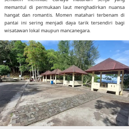
memantul di permukaan laut menghadirkan nuansa
hangat dan romantis. Momen matahari terbenam di
pantai ini sering menjadi daya tarik tersendiri bagi
wisatawan lokal maupun mancanegara.