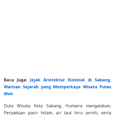
Baca Juga:
Jejak Arsitektur Kolonial di Sabang,
Warisan Sejarah yang Memperkaya Wisata Pulau
Weh
Duta Wisata Kota Sabang, Humaira mengatakan,
Perpaduan pasir hitam, air laut biru jernih, serta