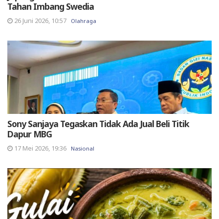
Tahan Imbang Swedia
26 Juni 2026, 10:57
Olahraga
Sony Sanjaya Tegaskan Tidak Ada Jual Beli Titik
Dapur MBG
17 Mei 2026, 19:36
Nasional