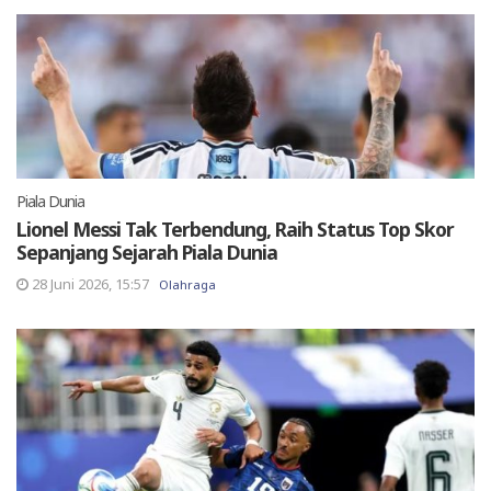
Piala Dunia
Lionel Messi Tak Terbendung, Raih Status Top Skor
Sepanjang Sejarah Piala Dunia
28 Juni 2026, 15:57
Olahraga