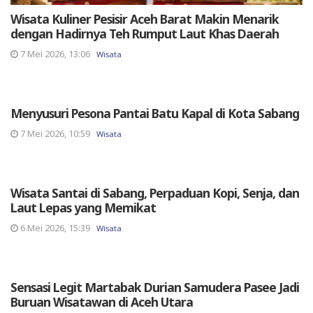
Wisata Kuliner Pesisir Aceh Barat Makin Menarik
dengan Hadirnya Teh Rumput Laut Khas Daerah
7 Mei 2026, 13:06
Wisata
Menyusuri Pesona Pantai Batu Kapal di Kota Sabang
7 Mei 2026, 10:59
Wisata
Wisata Santai di Sabang, Perpaduan Kopi, Senja, dan
Laut Lepas yang Memikat
6 Mei 2026, 15:39
Wisata
Sensasi Legit Martabak Durian Samudera Pasee Jadi
Buruan Wisatawan di Aceh Utara