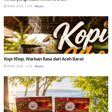
8 Mei 2026, 11:50
Wisata
Kopi Khop, Warisan Rasa dari Aceh Barat
8 Mei 2026, 11:23
Wisata