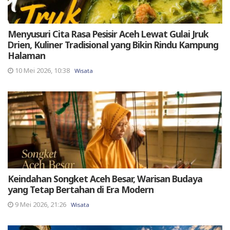
Menyusuri Cita Rasa Pesisir Aceh Lewat Gulai Jruk
Drien, Kuliner Tradisional yang Bikin Rindu Kampung
Halaman
10 Mei 2026, 10:38
Wisata
Keindahan Songket Aceh Besar, Warisan Budaya
yang Tetap Bertahan di Era Modern
9 Mei 2026, 21:26
Wisata