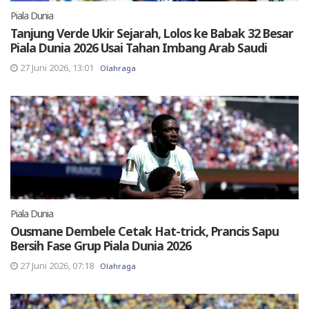
Piala Dunia
Tanjung Verde Ukir Sejarah, Lolos ke Babak 32 Besar
Piala Dunia 2026 Usai Tahan Imbang Arab Saudi
27 Juni 2026, 13:01
Olahraga
Piala Dunia
Ousmane Dembele Cetak Hat-trick, Prancis Sapu
Bersih Fase Grup Piala Dunia 2026
27 Juni 2026, 07:18
Olahraga