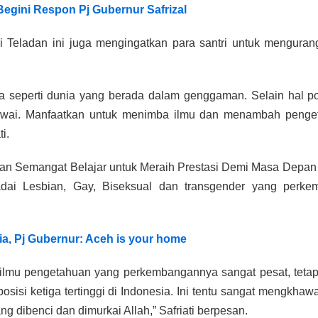
Begini Respon Pj Gubernur Safrizal
 Teladan ini juga mengingatkan para santri untuk menguran
seperti dunia yang berada dalam genggaman. Selain hal posi
gawai. Manfaatkan untuk menimba ilmu dan menambah penget
i.
an Semangat Belajar untuk Meraih Prestasi Demi Masa Depan
padai Lesbian, Gay, Biseksual dan transgender yang perk
, Pj Gubernur: Aceh is your home
n ilmu pengetahuan yang perkembangannya sangat pesat, teta
i ketiga tertinggi di Indonesia. Ini tentu sangat mengkhawati
g dibenci dan dimurkai Allah,” Safriati berpesan.