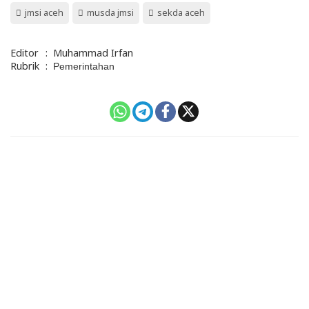
jmsi aceh
musda jmsi
sekda aceh
Editor
:
Muhammad Irfan
Rubrik
:
Pemerintahan