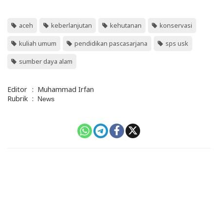
aceh
keberlanjutan
kehutanan
konservasi
kuliah umum
pendidikan pascasarjana
sps usk
sumber daya alam
Editor
:
Muhammad Irfan
Rubrik
:
News