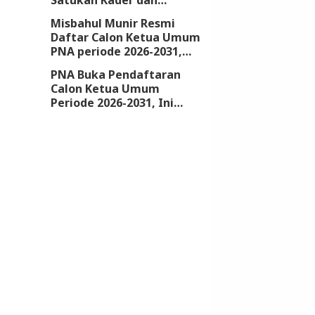
Kembalikan Kejayaan
Misbahul Munir Resmi
Partai
Daftar Calon Ketua Umum
PNA periode 2026-2031,
Kantongi Dukungan 18
PNA Buka Pendaftaran
DPW
Calon Ketua Umum
Periode 2026-2031, Ini
Syarat dan Jadwalnya