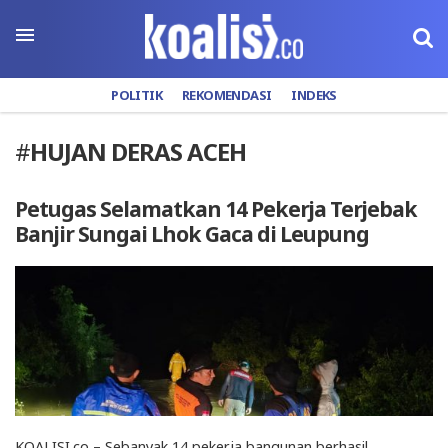
POLITIK
REKOMENDASI
INDEKS
#
HUJAN DERAS ACEH
Petugas Selamatkan 14 Pekerja Terjebak
Banjir Sungai Lhok Gaca di Leupung
KOALISI.co – Sebanyak 14 pekerja bangunan berhasil