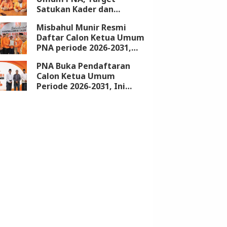
Satukan Kader dan
Kembalikan Kejayaan
Misbahul Munir Resmi
Partai
Daftar Calon Ketua Umum
PNA periode 2026-2031,
Kantongi Dukungan 18
PNA Buka Pendaftaran
DPW
Calon Ketua Umum
Periode 2026-2031, Ini
Syarat dan Jadwalnya