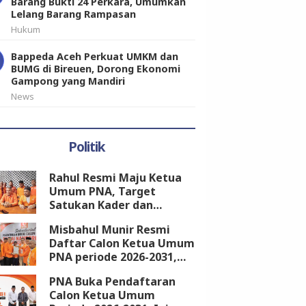
Barang Bukti 24 Perkara, Umumkan
Lelang Barang Rampasan
Hukum
Bappeda Aceh Perkuat UMKM dan
BUMG di Bireuen, Dorong Ekonomi
Gampong yang Mandiri
News
Politik
Rahul Resmi Maju Ketua
Umum PNA, Target
Satukan Kader dan
Kembalikan Kejayaan
Misbahul Munir Resmi
Partai
Daftar Calon Ketua Umum
PNA periode 2026-2031,
Kantongi Dukungan 18
PNA Buka Pendaftaran
DPW
Calon Ketua Umum