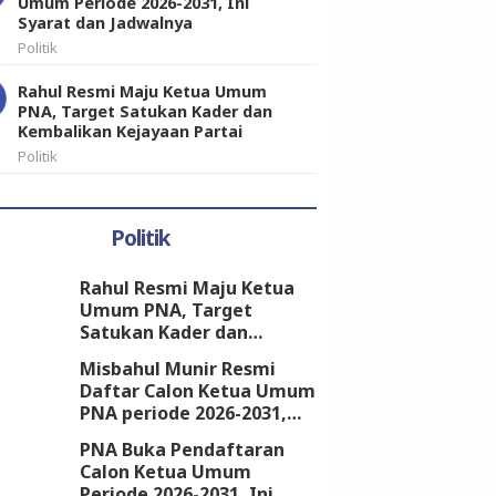
Umum Periode 2026-2031, Ini
Syarat dan Jadwalnya
Politik
Rahul Resmi Maju Ketua Umum
PNA, Target Satukan Kader dan
Kembalikan Kejayaan Partai
Politik
Politik
Rahul Resmi Maju Ketua
Umum PNA, Target
Satukan Kader dan
Kembalikan Kejayaan
Misbahul Munir Resmi
Partai
Daftar Calon Ketua Umum
PNA periode 2026-2031,
Kantongi Dukungan 18
PNA Buka Pendaftaran
DPW
Calon Ketua Umum
Periode 2026-2031, Ini