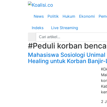
News
Politik
Hukum
Ekonomi
Peme
Indeks
Live Streaming
#
Peduli korban benc
Mahasiswa Sosiologi Unimal
Healing untuk Korban Banjir
KOA
Mal
kor
Kab
ke
2 J