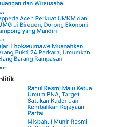
euangan dan Wirausaha
ws
appeda Aceh Perkuat UMKM dan
UMG di Bireuen, Dorong Ekonomi
ampong yang Mandiri
ws
ejari Lhokseumawe Musnahkan
arang Bukti 24 Perkara, Umumkan
elang Barang Rampasan
kum
olitik
Rahul Resmi Maju Ketua
Umum PNA, Target
Satukan Kader dan
Kembalikan Kejayaan
Partai
Misbahul Munir Resmi