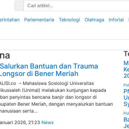
rintahan
Parlementaria
Teknologi
Olahraga
Inforial
ana
T
M
 Salurkan Bantuan dan Trauma
K
-Longsor di Bener Meriah
2
LISI.co – Mahasiswa Sosiologi Universitas
Pol
ikussaleh (Unimal) melakukan kunjungan kepada
P
ban penyintas bencana banjir dan longsor di
U
S
upaten Bener Meriah, dengan menyalurkan bantuan
manusiaan serta…
Pol
B
anuari 2026, 21:23
News
J