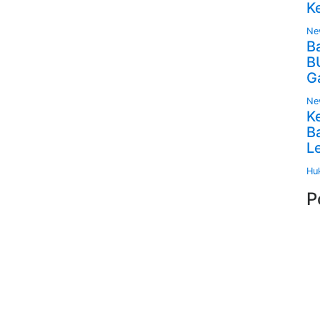
K
Ne
B
B
G
Ne
K
B
L
Hu
P