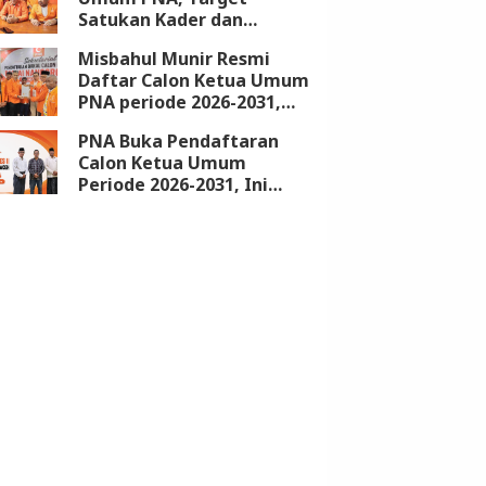
Satukan Kader dan
Kembalikan Kejayaan
Misbahul Munir Resmi
Partai
Daftar Calon Ketua Umum
PNA periode 2026-2031,
Kantongi Dukungan 18
PNA Buka Pendaftaran
DPW
Calon Ketua Umum
Periode 2026-2031, Ini
Syarat dan Jadwalnya