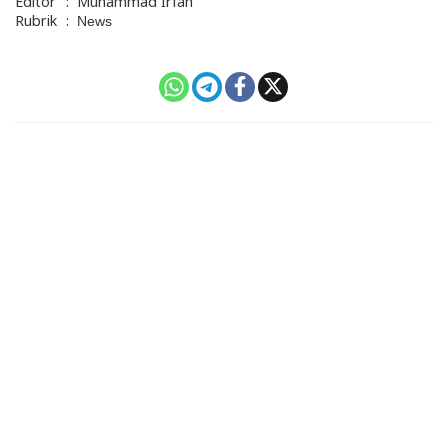
Editor
:
Muhammad Irfan
Rubrik
:
News