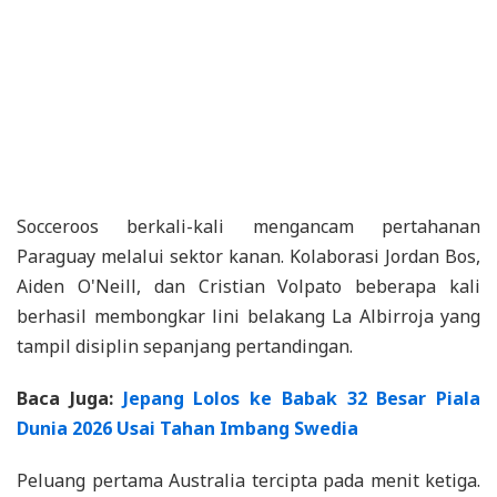
Socceroos berkali-kali mengancam pertahanan
Paraguay melalui sektor kanan. Kolaborasi Jordan Bos,
Aiden O'Neill, dan Cristian Volpato beberapa kali
berhasil membongkar lini belakang La Albirroja yang
tampil disiplin sepanjang pertandingan.
Baca Juga:
Jepang Lolos ke Babak 32 Besar Piala
Dunia 2026 Usai Tahan Imbang Swedia
Peluang pertama Australia tercipta pada menit ketiga.