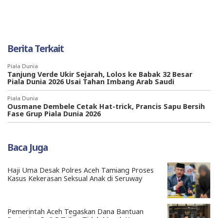
Berita Terkait
Piala Dunia
Tanjung Verde Ukir Sejarah, Lolos ke Babak 32 Besar
Piala Dunia 2026 Usai Tahan Imbang Arab Saudi
Piala Dunia
Ousmane Dembele Cetak Hat-trick, Prancis Sapu Bersih
Fase Grup Piala Dunia 2026
Baca Juga
Haji Uma Desak Polres Aceh Tamiang Proses
Kasus Kekerasan Seksual Anak di Seruway
Pemerintah Aceh Tegaskan Dana Bantuan