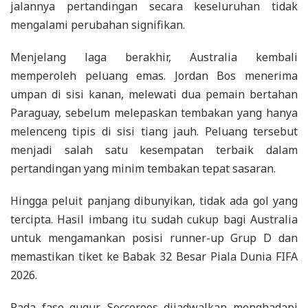
jalannya pertandingan secara keseluruhan tidak
mengalami perubahan signifikan.
Menjelang laga berakhir, Australia kembali
memperoleh peluang emas. Jordan Bos menerima
umpan di sisi kanan, melewati dua pemain bertahan
Paraguay, sebelum melepaskan tembakan yang hanya
melenceng tipis di sisi tiang jauh. Peluang tersebut
menjadi salah satu kesempatan terbaik dalam
pertandingan yang minim tembakan tepat sasaran.
Hingga peluit panjang dibunyikan, tidak ada gol yang
tercipta. Hasil imbang itu sudah cukup bagi Australia
untuk mengamankan posisi runner-up Grup D dan
memastikan tiket ke Babak 32 Besar Piala Dunia FIFA
2026.
Pada fase gugur, Socceroos dijadwalkan menghadapi