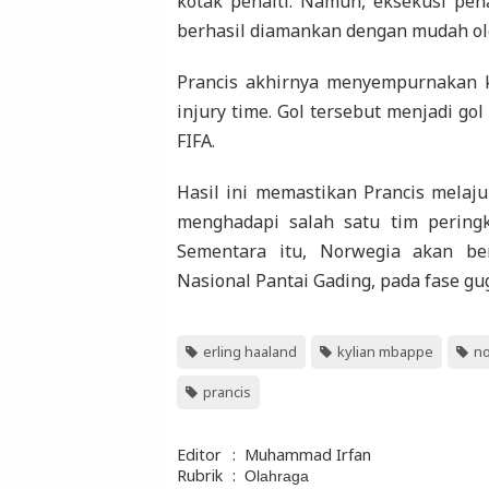
kotak penalti. Namun, eksekusi pen
berhasil diamankan dengan mudah ol
Prancis akhirnya menyempurnakan 
injury time. Gol tersebut menjadi go
FIFA.
Hasil ini memastikan Prancis melaj
menghadapi salah satu tim peringka
Sementara itu, Norwegia akan be
Nasional Pantai Gading, pada fase gug
erling haaland
kylian mbappe
n
prancis
Editor
:
Muhammad Irfan
Rubrik
:
Olahraga