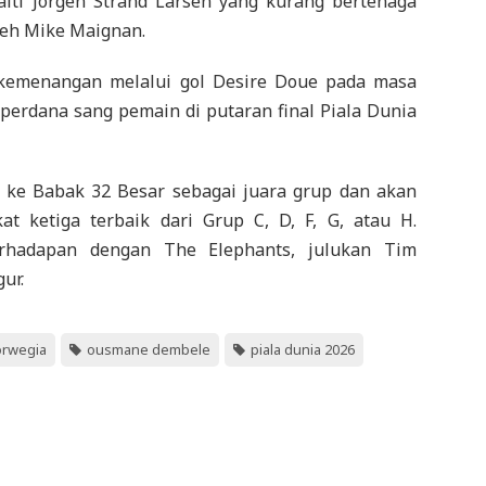
alti Jorgen Strand Larsen yang kurang bertenaga
eh Mike Maignan.
kemenangan melalui gol Desire Doue pada masa
l perdana sang pemain di putaran final Piala Dunia
u ke Babak 32 Besar sebagai juara grup dan akan
t ketiga terbaik dari Grup C, D, F, G, atau H.
rhadapan dengan The Elephants, julukan Tim
ur.
orwegia
ousmane dembele
piala dunia 2026