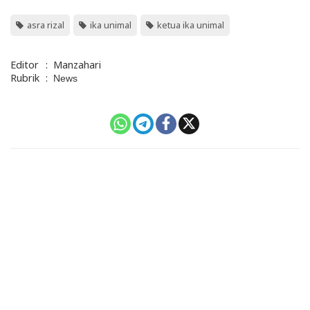
asra rizal
ika unimal
ketua ika unimal
Editor
:
Manzahari
Rubrik
:
News