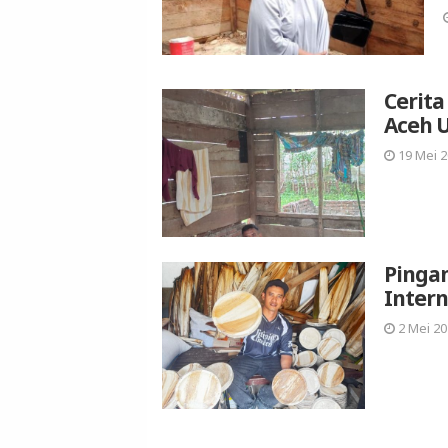
Cerita
Aceh 
19 Mei 2
Pingan
Intern
2 Mei 20