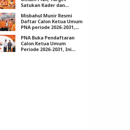
Satukan Kader dan
Kembalikan Kejayaan
Misbahul Munir Resmi
Partai
Daftar Calon Ketua Umum
PNA periode 2026-2031,
Kantongi Dukungan 18
PNA Buka Pendaftaran
DPW
Calon Ketua Umum
Periode 2026-2031, Ini
Syarat dan Jadwalnya