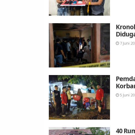
Krono
Didug
7 Juni 20
Pemda
Korba
5 Juni 20
40 Rum