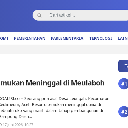
NOMI
PEMERINTAHAN
PARLEMENTARIA
TEKNOLOGI
LAIN
T
Itemukan Meninggal di Meulaboh
KOALISI.co – Seorang pria asal Desa Leungah, Kecamatan
Seulimeum, Aceh Besar ditemukan meninggal dunia di
sebuah ruko yang masih dalam tahap pembangunan di
Gampong Drien…
17 Juni 2026, 10:27