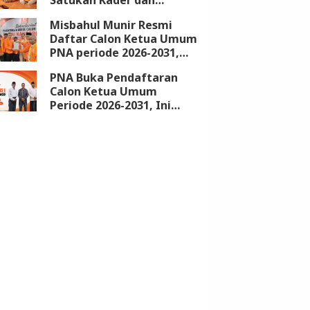
Kembalikan Kejayaan
Misbahul Munir Resmi
Partai
Daftar Calon Ketua Umum
PNA periode 2026-2031,
Kantongi Dukungan 18
PNA Buka Pendaftaran
DPW
Calon Ketua Umum
Periode 2026-2031, Ini
Syarat dan Jadwalnya