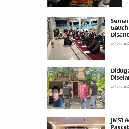
Semara
Geuchi
Disant
16 Juni 2
Diduga
Disel
13 Juni 2
JMSI A
Pasca