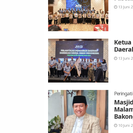
13 Juni 2
Ketua 
Daerah
13 Juni 2
Peringat
Masjid
Malam
Bakon
10 Juni 2