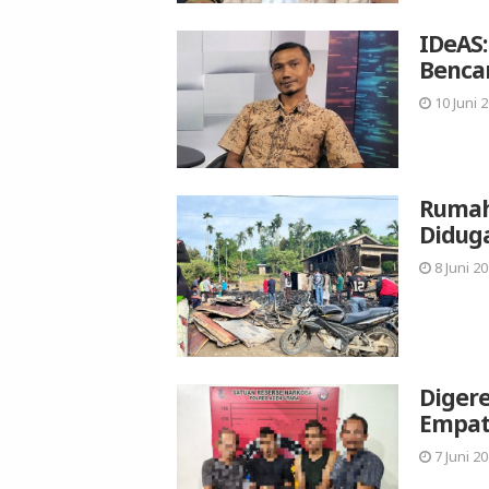
IDeAS:
Bencan
10 Juni 2
Rumah 
Diduga
8 Juni 20
Digere
Empat 
7 Juni 20