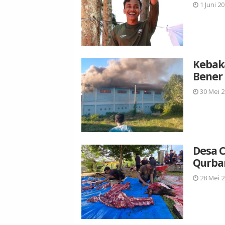
1 Juni 20
Kebak
Bener
30 Mei 2
Desa C
Qurban
28 Mei 2