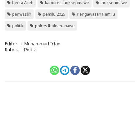
berita Aceh
kapolres lhokseumawe
lhokseumawe
panwaslih
pemilu 2025
Pengawasan Pemilu
politik
polres lhokseumawe
Editor
:
Muhammad Irfan
Rubrik
:
Politik