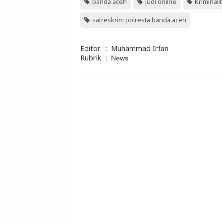
banda aceh
judi online
Kriminali
satreskrim polresta banda aceh
Editor
:
Muhammad Irfan
Rubrik
:
News