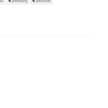
tas
pemulung
pencurian