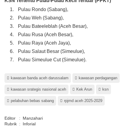
KSN Tertentu Pulau-Pulau Kecil Terluar (PPKT)
Pulau Rondo (Sabang),
Pulau Weh (Sabang),
Pulau Bateeleblah (Aceh Besar),
Pulau Rusa (Aceh Besar),
Pulau Raya (Aceh Jaya),
Pulau Salaut Besar (Simeulue),
Pulau Simeulue Cut (Simeulue).
kawasan banda aceh darussalam
kawasan perdagangan
kawasan srategis nasional aceh
Kek Arun
ksn
pelabuhan bebas sabang
rpjmd aceh 2025-2029
Editor
:
Manzahari
Rubrik
:
Inforial