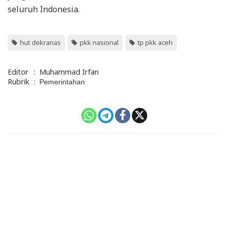
seluruh Indonesia.
hut dekranas
pkk nasional
tp pkk aceh
Editor
:
Muhammad Irfan
Rubrik
:
Pemerintahan