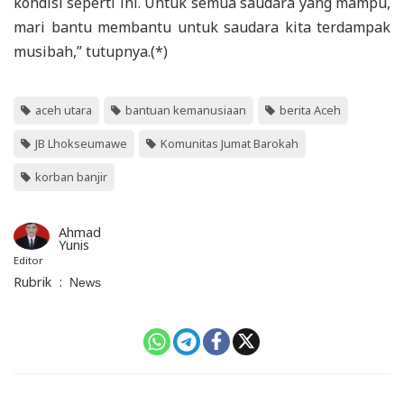
kondisi seperti ini. Untuk semua saudara yang mampu,
mari bantu membantu untuk saudara kita terdampak
musibah,” tutupnya.(*)
aceh utara
bantuan kemanusiaan
berita Aceh
JB Lhokseumawe
Komunitas Jumat Barokah
korban banjir
Ahmad
Yunis
Editor
Rubrik
:
News