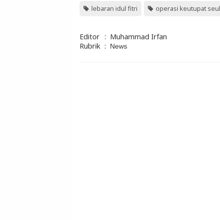
lebaran idul fitri
operasi keutupat se
Editor
:
Muhammad Irfan
Rubrik
:
News