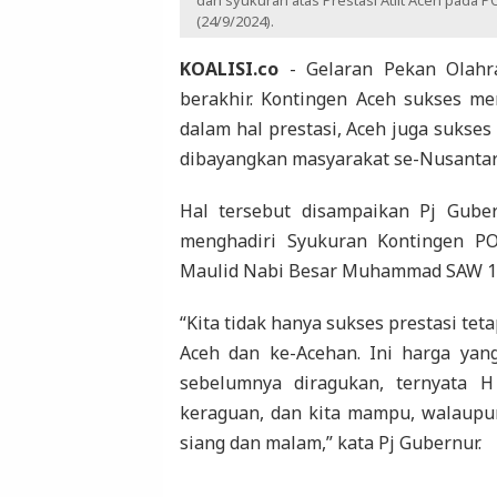
dan syukuran atas Prestasi Atlit Aceh pada 
(24/9/2024).
KOALISI.co
- Gelaran Pekan Olahra
berakhir. Kontingen Aceh sukses me
dalam hal prestasi, Aceh juga sukse
dibayangkan masyarakat se-Nusantar
Hal tersebut disampaikan Pj Gube
menghadiri Syukuran Kontingen PO
Maulid Nabi Besar Muhammad SAW 144
“Kita tidak hanya sukses prestasi tet
Aceh dan ke-Acehan. Ini harga yang
sebelumnya diragukan, ternyata 
keraguan, dan kita mampu, walaupun
siang dan malam,” kata Pj Gubernur.