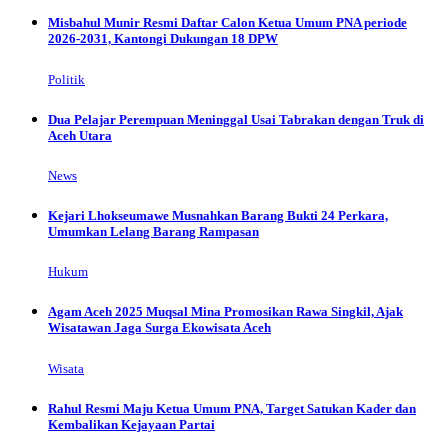
Misbahul Munir Resmi Daftar Calon Ketua Umum PNA periode
2026-2031, Kantongi Dukungan 18 DPW
Politik
Dua Pelajar Perempuan Meninggal Usai Tabrakan dengan Truk di
Aceh Utara
News
Kejari Lhokseumawe Musnahkan Barang Bukti 24 Perkara,
Umumkan Lelang Barang Rampasan
Hukum
Agam Aceh 2025 Muqsal Mina Promosikan Rawa Singkil, Ajak
Wisatawan Jaga Surga Ekowisata Aceh
Wisata
Rahul Resmi Maju Ketua Umum PNA, Target Satukan Kader dan
Kembalikan Kejayaan Partai