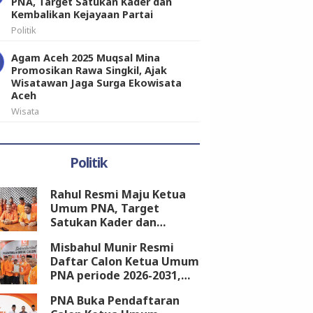
PNA, Target Satukan Kader dan
Kembalikan Kejayaan Partai
Politik
Agam Aceh 2025 Muqsal Mina
Promosikan Rawa Singkil, Ajak
Wisatawan Jaga Surga Ekowisata
Aceh
Wisata
Politik
Rahul Resmi Maju Ketua
Umum PNA, Target
Satukan Kader dan
Kembalikan Kejayaan
Misbahul Munir Resmi
Partai
Daftar Calon Ketua Umum
PNA periode 2026-2031,
Kantongi Dukungan 18
PNA Buka Pendaftaran
DPW