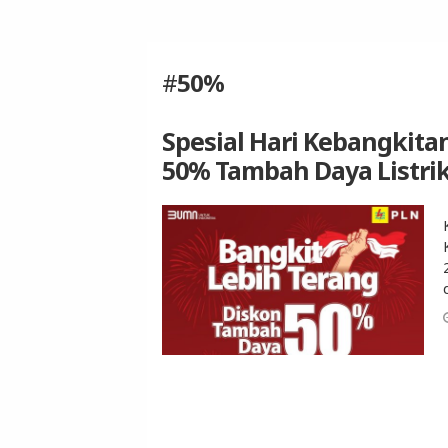
#
50%
Spesial Hari Kebangkita
50% Tambah Daya Listri