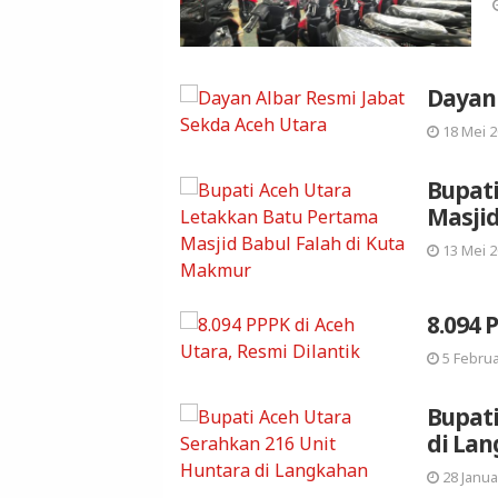
Dayan 
18 Mei 2
Bupat
Masjid
13 Mei 2
8.094 
5 Februa
Bupati
di La
28 Janua