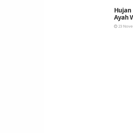
Hujan 
Ayah W
23 Nove