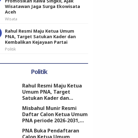
Promosikan Rawa Singkil, Ajak
Wisatawan Jaga Surga Ekowisata
Aceh
Wisata
Rahul Resmi Maju Ketua Umum
PNA, Target Satukan Kader dan
Kembalikan Kejayaan Partai
Politik
Politik
Rahul Resmi Maju Ketua
Umum PNA, Target
Satukan Kader dan
Kembalikan Kejayaan
Misbahul Munir Resmi
Partai
Daftar Calon Ketua Umum
PNA periode 2026-2031,
Kantongi Dukungan 18
PNA Buka Pendaftaran
DPW
Calon Ketua Umum