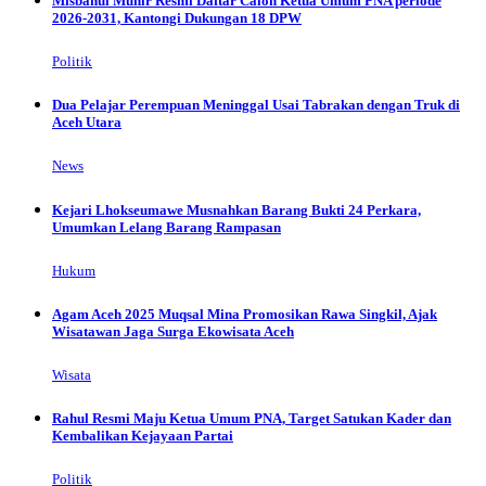
Misbahul Munir Resmi Daftar Calon Ketua Umum PNA periode
2026-2031, Kantongi Dukungan 18 DPW
Politik
Dua Pelajar Perempuan Meninggal Usai Tabrakan dengan Truk di
Aceh Utara
News
Kejari Lhokseumawe Musnahkan Barang Bukti 24 Perkara,
Umumkan Lelang Barang Rampasan
Hukum
Agam Aceh 2025 Muqsal Mina Promosikan Rawa Singkil, Ajak
Wisatawan Jaga Surga Ekowisata Aceh
Wisata
Rahul Resmi Maju Ketua Umum PNA, Target Satukan Kader dan
Kembalikan Kejayaan Partai
Politik