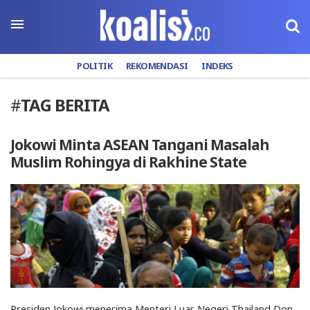
POLITIK
REKOMENDASI
INDEKS
#
TAG BERITA
Jokowi Minta ASEAN Tangani Masalah
Muslim Rohingya di Rakhine State
Presiden Jokowi menerima Menteri Luar Negeri Thailand Don