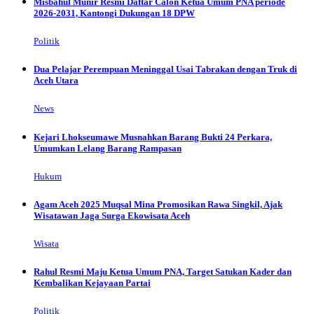
Misbahul Munir Resmi Daftar Calon Ketua Umum PNA periode
2026-2031, Kantongi Dukungan 18 DPW
Politik
Dua Pelajar Perempuan Meninggal Usai Tabrakan dengan Truk di
Aceh Utara
News
Kejari Lhokseumawe Musnahkan Barang Bukti 24 Perkara,
Umumkan Lelang Barang Rampasan
Hukum
Agam Aceh 2025 Muqsal Mina Promosikan Rawa Singkil, Ajak
Wisatawan Jaga Surga Ekowisata Aceh
Wisata
Rahul Resmi Maju Ketua Umum PNA, Target Satukan Kader dan
Kembalikan Kejayaan Partai
Politik