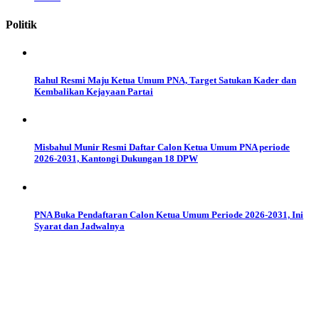
Politik
Rahul Resmi Maju Ketua Umum PNA, Target Satukan Kader dan
Kembalikan Kejayaan Partai
Misbahul Munir Resmi Daftar Calon Ketua Umum PNA periode
2026-2031, Kantongi Dukungan 18 DPW
PNA Buka Pendaftaran Calon Ketua Umum Periode 2026-2031, Ini
Syarat dan Jadwalnya