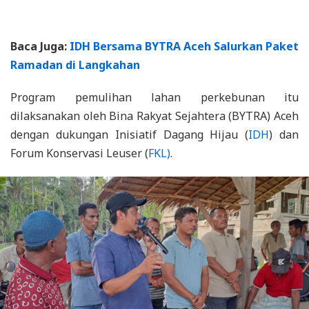
Baca Juga:
IDH Bersama BYTRA Aceh Salurkan Paket
Ramadan di Langkahan
Program pemulihan lahan perkebunan itu
dilaksanakan oleh Bina Rakyat Sejahtera (BYTRA) Aceh
dengan dukungan Inisiatif Dagang Hijau (
IDH
) dan
Forum Konservasi Leuser (
FKL)
.