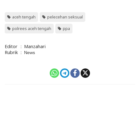
aceh tengah
pelecehan seksual
polrees aceh tengah
ppa
Editor
:
Manzahari
Rubrik
:
News