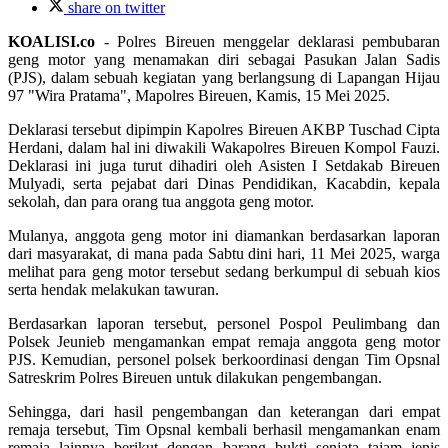
share on twitter
KOALISI.co
- Polres Bireuen menggelar deklarasi pembubaran
geng motor yang menamakan diri sebagai Pasukan Jalan Sadis
(PJS), dalam sebuah kegiatan yang berlangsung di Lapangan Hijau
97 "Wira Pratama", Mapolres Bireuen, Kamis, 15 Mei 2025.
Deklarasi tersebut dipimpin Kapolres Bireuen AKBP Tuschad Cipta
Herdani, dalam hal ini diwakili Wakapolres Bireuen Kompol Fauzi.
Deklarasi ini juga turut dihadiri oleh Asisten I Setdakab Bireuen
Mulyadi, serta pejabat dari Dinas Pendidikan, Kacabdin, kepala
sekolah, dan para orang tua anggota geng motor.
Mulanya, anggota geng motor ini diamankan berdasarkan laporan
dari masyarakat, di mana pada Sabtu dini hari, 11 Mei 2025, warga
melihat para geng motor tersebut sedang berkumpul di sebuah kios
serta hendak melakukan tawuran.
Berdasarkan laporan tersebut, personel Pospol Peulimbang dan
Polsek Jeunieb mengamankan empat remaja anggota geng motor
PJS. Kemudian, personel polsek berkoordinasi dengan Tim Opsnal
Satreskrim Polres Bireuen untuk dilakukan pengembangan.
Sehingga, dari hasil pengembangan dan keterangan dari empat
remaja tersebut, Tim Opsnal kembali berhasil mengamankan enam
remaja lainnya berikut dengan barang bukti senjata tajam jenis