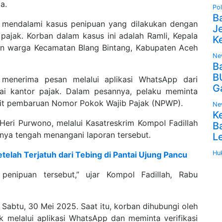
a.
Pol
B
 mendalami kasus penipuan yang dilakukan dengan
J
jak. Korban dalam kasus ini adalah Ramli, Kepala
K
n warga Kecamatan Blang Bintang, Kabupaten Aceh
Ne
B
B
 menerima pesan melalui aplikasi WhatsApp dari
G
i kantor pajak. Dalam pesannya, pelaku meminta
kait pembaruan Nomor Pokok Wajib Pajak (NPWP).
Ne
K
eri Purwono, melalui Kasatreskrim Kompol Fadillah
B
ya tengah menangani laporan tersebut.
L
Hu
elah Terjatuh dari Tebing di Pantai Ujung Pancu
enipuan tersebut,” ujar Kompol Fadillah, Rabu
 Sabtu, 30 Mei 2025. Saat itu, korban dihubungi oleh
 melalui aplikasi WhatsApp dan meminta verifikasi