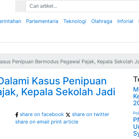
rintahan
Parlementaria
Teknologi
Olahraga
Inforial
asus Penipuan Bermodus Pegawai Pajak, Kepala Sekolah J
Dalami Kasus Penipuan
T
ak, Kepala Sekolah Jadi
M
K
2
Pol
share on facebook
share on twitter
P
share on email
print article
U
S