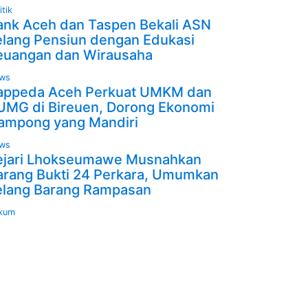
itik
ank Aceh dan Taspen Bekali ASN
elang Pensiun dengan Edukasi
euangan dan Wirausaha
ws
appeda Aceh Perkuat UMKM dan
UMG di Bireuen, Dorong Ekonomi
ampong yang Mandiri
ws
ejari Lhokseumawe Musnahkan
arang Bukti 24 Perkara, Umumkan
elang Barang Rampasan
kum