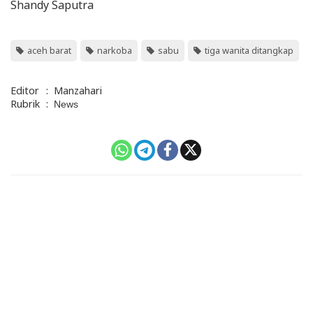
Shandy Saputra
aceh barat
narkoba
sabu
tiga wanita ditangkap
Editor
:
Manzahari
Rubrik
:
News