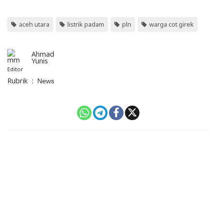
aceh utara
listrik padam
pln
warga cot girek
Ahmad
Yunis
Editor
Rubrik
:
News