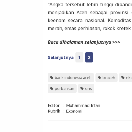
"Angka tersebut lebih tinggi dibandi
menjadikan Aceh sebagai provinsi 
keenam secara nasional. Komoditas
merah, emas perhiasan, rokok kretek 
Baca dihalaman selanjutnya >>>
Selanjutnya
1
2
bank indonesia aceh
bi aceh
ek
perbankan
qris
Editor
:
Muhammad Irfan
Rubrik
:
Ekonomi