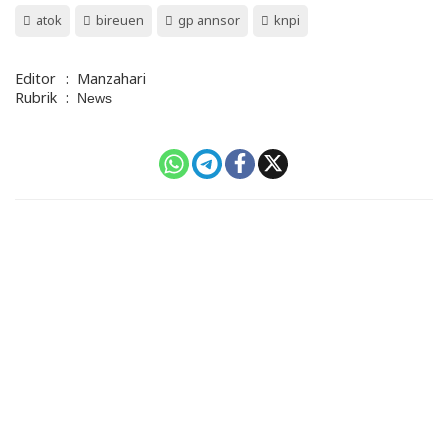
atok
bireuen
gp annsor
knpi
Editor
:
Manzahari
Rubrik
:
News